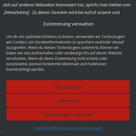
sich auf anderen Webseiten interessiert hat, spricht man hierbei vom
„Remarketing“. Zu diesen Zwecken wird bei Aufruf unserer und
anderer Webseiten, auf denen Google-Marketing-Services aktiv sind,
Zustimmung verwalten
unmittelbar durch Google ein Code von Google ausgeführt und es
werden sog. (Re)marketing-Tags (unsichtbare Grafiken oder Code,
Um dir ein optimales Erlebnis zu bieten, verwenden wir Technologien
wie Cookies, um Geräteinformationen zu speichern und/oder darauf
auch als “Web Beacons” bezeichnet) in die Webseite eingebunden. Mit
zuzugreifen. Wenn du diesen Technologien zustimmst, können wir
deren Hilfe wird auf dem Gerät der Nutzer ein individuelles Cookie,
Daten wie das Surfverhalten oder eindeutige IDs auf dieser Website
d.h. eine kleine Datei abgespeichert (statt Cookies können auch
verarbeiten. Wenn du deine Zustimmung nicht erteilst oder
zurückziehst, können bestimmte Merkmale und Funktionen
vergleichbare Technologien verwendet werden). Die Cookies können
beeinträchtigt werden.
von verschiedenen Domains gesetzt werden, unter anderem von
google.com, doubleclick.net, invitemedia.com, admeld.com,
Akzeptieren
googlesyndication.com oder googleadservices.com. In dieser Datei
wird vermerkt, welche Webseiten der Nutzer aufgesucht, für welche
Ablehnen
Inhalte er sich interessiert und welche Angebote er geklickt hat, ferner
technische Informationen zum Browser und Betriebssystem,
Einstellungen ansehen
verweisende Webseiten, Besuchszeit sowie weitere Angaben zur
Nutzung des Onlineangebotes. Es wird ebenfalls die IP-Adresse der
Cookie-Richtlinie
Datenschutz
Impressum
Nutzer erfasst, wobei wir im Rahmen von Google-Analytics mitteilen,