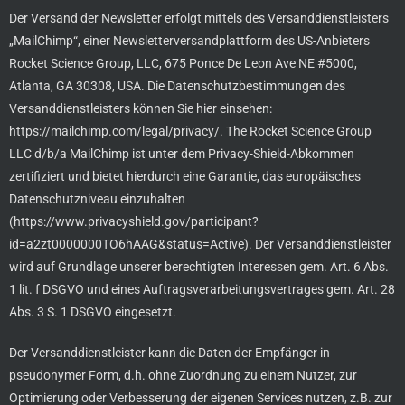
Der Versand der Newsletter erfolgt mittels des Versanddienstleisters
„MailChimp“, einer Newsletterversandplattform des US-Anbieters
Rocket Science Group, LLC, 675 Ponce De Leon Ave NE #5000,
Atlanta, GA 30308, USA. Die Datenschutzbestimmungen des
Versanddienstleisters können Sie hier einsehen:
https://mailchimp.com/legal/privacy/. The Rocket Science Group
LLC d/b/a MailChimp ist unter dem Privacy-Shield-Abkommen
zertifiziert und bietet hierdurch eine Garantie, das europäisches
Datenschutzniveau einzuhalten
(https://www.privacyshield.gov/participant?
id=a2zt0000000TO6hAAG&status=Active). Der Versanddienstleister
wird auf Grundlage unserer berechtigten Interessen gem. Art. 6 Abs.
1 lit. f DSGVO und eines Auftragsverarbeitungsvertrages gem. Art. 28
Abs. 3 S. 1 DSGVO eingesetzt.
Der Versanddienstleister kann die Daten der Empfänger in
pseudonymer Form, d.h. ohne Zuordnung zu einem Nutzer, zur
Optimierung oder Verbesserung der eigenen Services nutzen, z.B. zur